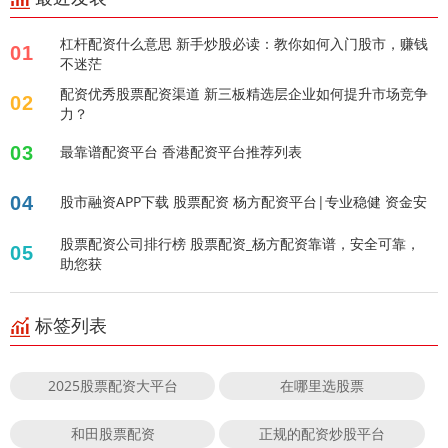
杠杆配资什么意思 新手炒股必读：教你如何入门股市，赚钱
01
不迷茫
配资优秀股票配资渠道 新三板精选层企业如何提升市场竞争
02
力？
03
最靠谱配资平台 香港配资平台推荐列表
04
股市融资APP下载 股票配资 杨方配资平台|专业稳健 资金安
股票配资公司排行榜 股票配资_杨方配资靠谱，安全可靠，
05
助您获
标签列表
2025股票配资大平台
在哪里选股票
和田股票配资
正规的配资炒股平台