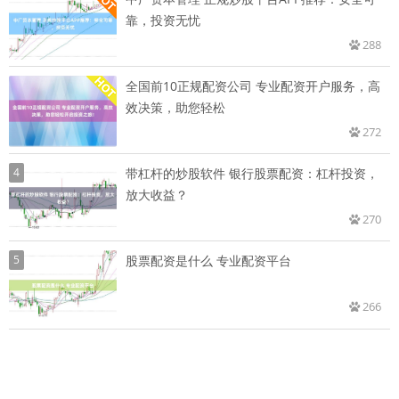
靠，投资无忧
288
全国前10正规配资公司 专业配资开户服务，高
效决策，助您轻松
272
4
带杠杆的炒股软件 银行股票配资：杠杆投资，
放大收益？
270
5
股票配资是什么 专业配资平台
266