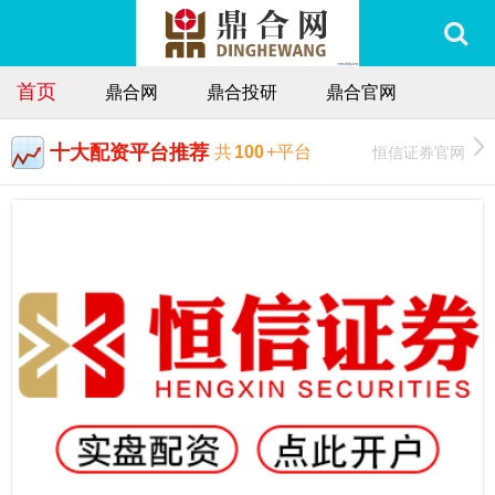
首页
鼎合网
鼎合投研
鼎合官网
十大配资平台推荐
恒信证券官网
共
100
+平台