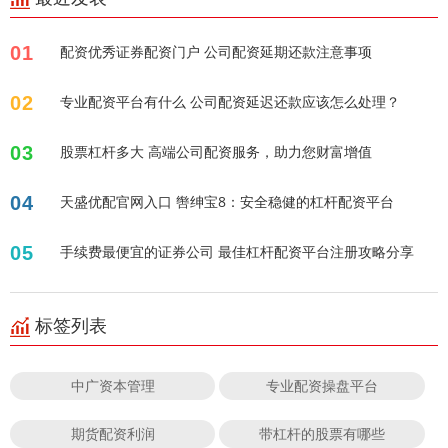
01
配资优秀证券配资门户 公司配资延期还款注意事项
02
专业配资平台有什么 公司配资延迟还款应该怎么处理？
03
股票杠杆多大 高端公司配资服务，助力您财富增值
04
天盛优配官网入口 辔绅宝8：安全稳健的杠杆配资平台
05
手续费最便宜的证券公司 最佳杠杆配资平台注册攻略分享
标签列表
中广资本管理
专业配资操盘平台
期货配资利润
带杠杆的股票有哪些