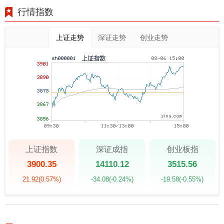
行情指数
上证走势
深证走势
创业走势
上证指数
深证成指
创业板指
3900.35
14110.12
3515.56
21.92
(0.57%)
-34.08
(-0.24%)
-19.58
(-0.55%)