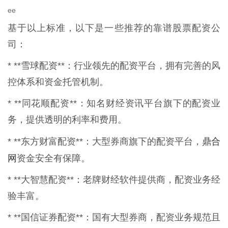
ee
基于以上标准，以下是一些推荐的靠谱股票配资公
司：
* **雪球配资**：行业领先的配资平台，拥有完善的风
控体系和资金托管机制。
* **同花顺配资**：知名财经资讯平台旗下的配资业
务，提供透明的利率和费用。
鼎合
* **东方财富配资**：大型券商旗下的配资平台，
网
资金安全有保障。
* **大智慧配资**：老牌财经软件提供商，配资业务经
验丰富。
* **国信证券配资**：国有大型券商，配资业务规范且