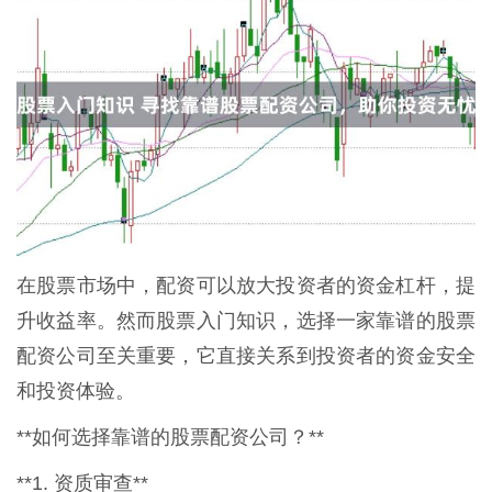
在股票市场中，配资可以放大投资者的资金杠杆，提
升收益率。然而股票入门知识，选择一家靠谱的股票
配资公司至关重要，它直接关系到投资者的资金安全
和投资体验。
**如何选择靠谱的股票配资公司？**
**1. 资质审查**