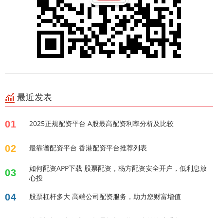
最近发表
01
2025正规配资平台 A股最高配资利率分析及比较
02
最靠谱配资平台 香港配资平台推荐列表
如何配资APP下载 股票配资，杨方配资安全开户，低利息放
03
心投
04
股票杠杆多大 高端公司配资服务，助力您财富增值