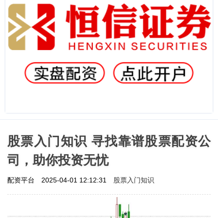
股票入门知识 寻找靠谱股票配资公
司，助你投资无忧
股票入门知识
配资平台
2025-04-01 12:12:31