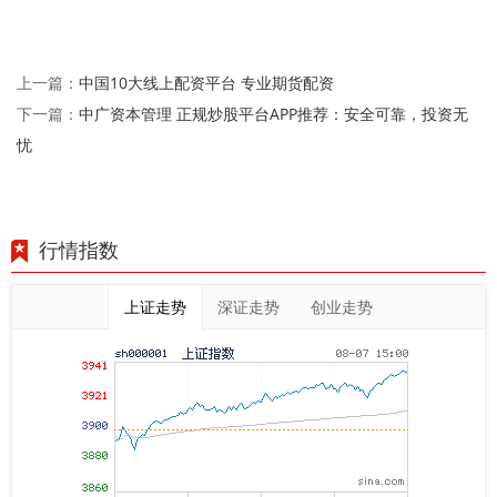
中国10大线上配资平台 专业期货配资
上一篇：
中广资本管理 正规炒股平台APP推荐：安全可靠，投资无
下一篇：
忧
行情指数
上证走势
深证走势
创业走势