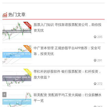
热门文章
股票入门知识 寻找靠谱股票配资公司，助你投
资无忧
295
中广资本管理 正规炒股平台APP推荐：安全可
靠，投资无忧
291
带杠杆的炒股软件 银行股票配资：杠杆投资，
放大收益？
272
4
联美配资 资配易平均工资大揭秘：行业薪酬水
平一览