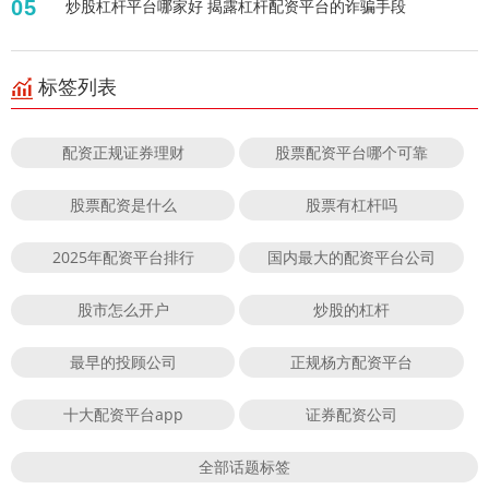
05
炒股杠杆平台哪家好 揭露杠杆配资平台的诈骗手段
标签列表
配资正规证券理财
股票配资平台哪个可靠
股票配资是什么
股票有杠杆吗
2025年配资平台排行
国内最大的配资平台公司
股市怎么开户
炒股的杠杆
最早的投顾公司
正规杨方配资平台
十大配资平台app
证券配资公司
全部话题标签