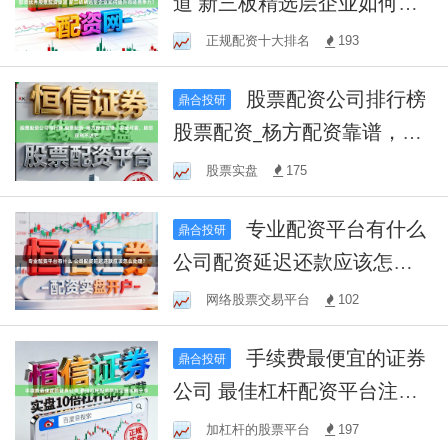
道 新三板精选层企业如何提
升市场竞争力？
正规配资十大排名
193
股票配资公司排行榜
鼎合投研
股票配资_杨方配资靠谱，安
全可靠，助您获利不迷茫
股票实盘
175
专业配资平台有什么
鼎合投研
公司配资延迟还款应该怎么
处理？
网络股票交易平台
102
手续费最便宜的证券
鼎合投研
公司 最佳杠杆配资平台注册
攻略分享
加杠杆的股票平台
197