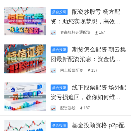
配资炒股亏 杨方配
鼎合投研
资：助您实现梦想，高效贷
款投资！
券商杠杆开通配资
167
期货怎么配资 朝云集
鼎合投研
团最新配资消息：资金优势
再升级！
网上股票配资
137
线下股票配资 场外配
鼎合投研
资亏损追回，教你如何维护
权益
配资选股
187
基金投顾资格 p2p配
鼎合投研