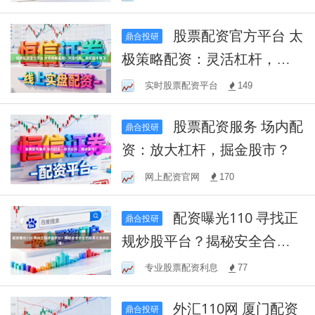
股票配资官方平台 太
鼎合投研
极策略配资：灵活杠杆，助
您股市腾飞
实时股票配资平台
149
股票配资服务 场内配
鼎合投研
资：放大杠杆，掘金股市？
网上配资官网
170
配资曝光110 寻找正
鼎合投研
规炒股平台？揭秘安全合法
的股票交易所在地！
专业股票配资利息
77
外汇110网 厦门配资
鼎合投研