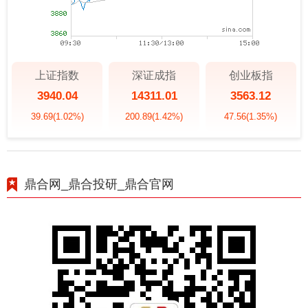
上证指数
深证成指
创业板指
3940.04
14311.01
3563.12
39.69
(1.02%)
200.89
(1.42%)
47.56
(1.35%)
鼎合网_鼎合投研_鼎合官网