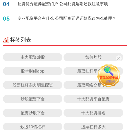
04
配资优秀证券配资门户 公司配资延期还款注意事项
05
专业配资平台有什么 公司配资延迟还款应该怎么处理？
标签列表
主力配资炒股
如何炒股
股掌财经app
股票杠杆平台排行
股票杠杆实力明道配资
股票网络交易平台
炒股配资平台
十大配资平台配资
配资炒股平台
十大配资排名
炒股10倍杠杆
股票杠杆多大