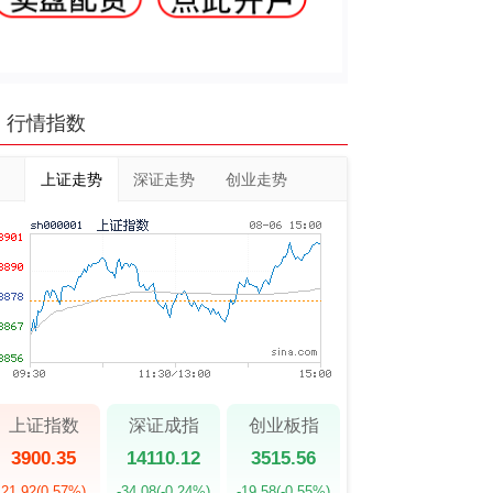
行情指数
上证走势
深证走势
创业走势
上证指数
深证成指
创业板指
3900.35
14110.12
3515.56
21.92
(0.57%)
-34.08
(-0.24%)
-19.58
(-0.55%)