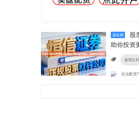
股
鼎合网
助你投资
股票杠
合法配资