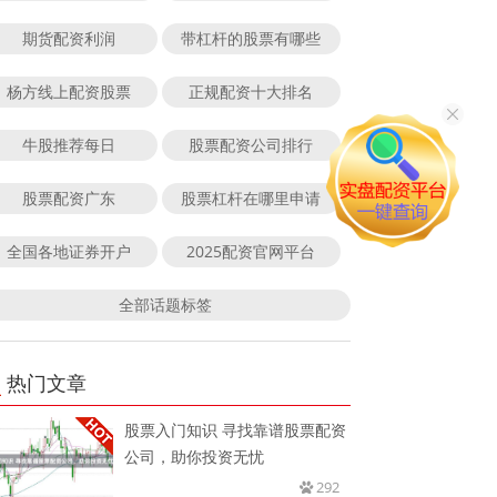
期货配资利润
带杠杆的股票有哪些
杨方线上配资股票
正规配资十大排名
牛股推荐每日
股票配资公司排行
股票配资广东
股票杠杆在哪里申请
全国各地证券开户
2025配资官网平台
全部话题标签
热门文章
股票入门知识 寻找靠谱股票配资
公司，助你投资无忧
292