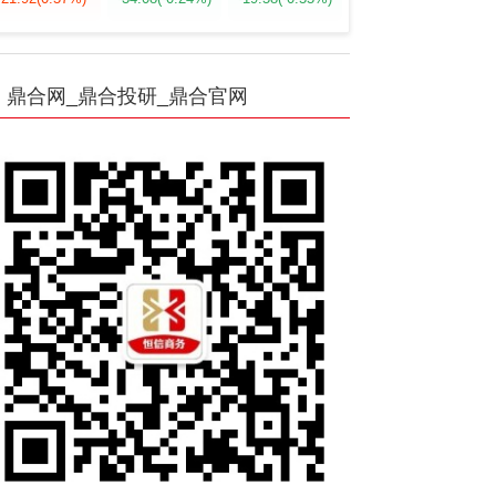
鼎合网_鼎合投研_鼎合官网