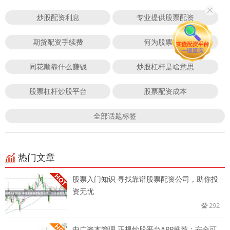
炒股配资利息
专业提供股票配资
期货配资手续费
何为股票杠杆
同花顺靠什么赚钱
炒股杠杆是啥意思
股票杠杆炒股平台
股票配资成本
全部话题标签
热门文章
股票入门知识 寻找靠谱股票配资公司，助你投
资无忧
292
中广资本管理 正规炒股平台APP推荐：安全可