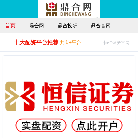
首页
鼎合网
鼎合投研
鼎合官网
十大配资平台推荐
恒信证券官网
共
1
+平台