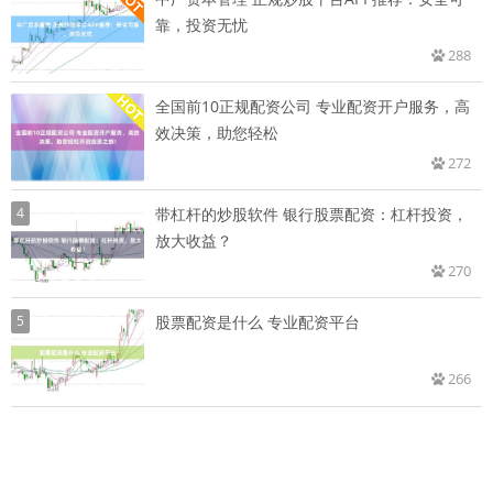
靠，投资无忧
288
全国前10正规配资公司 专业配资开户服务，高
效决策，助您轻松
272
4
带杠杆的炒股软件 银行股票配资：杠杆投资，
放大收益？
270
5
股票配资是什么 专业配资平台
266