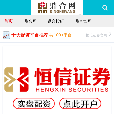
首页
鼎合网
鼎合投研
鼎合官网
十大配资平台推荐
恒信证券官网
共
100
+平台