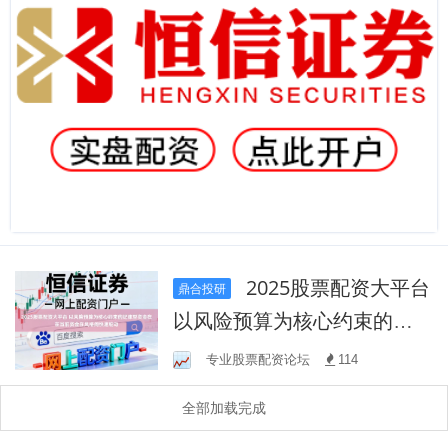
2025股票配资大平台
鼎合投研
以风险预算为核心约束的纪
律型资金在在当前资金在风
专业股票配资论坛
114
格间快速轮动
全部加载完成