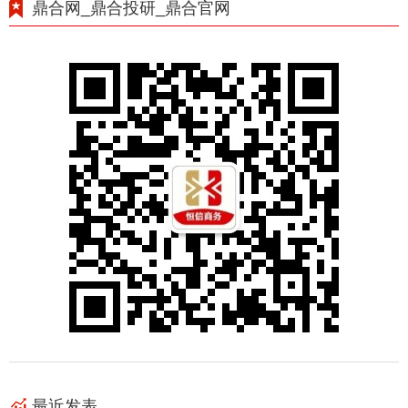
鼎合网_鼎合投研_鼎合官网
最近发表