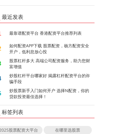
最近发表
1
最靠谱配资平台 香港配资平台推荐列表
如何配资APP下载 股票配资，杨方配资安全
2
开户，低利息放心投
股票杠杆多大 高端公司配资服务，助力您财
3
富增值
炒股杠杆平台哪家好 揭露杠杆配资平台的诈
4
骗手段
炒股票新手入门如何开户 选择N配资，你的
5
贷款投资最佳选择！
标签列表
2025股票配资大平台
在哪里选股票