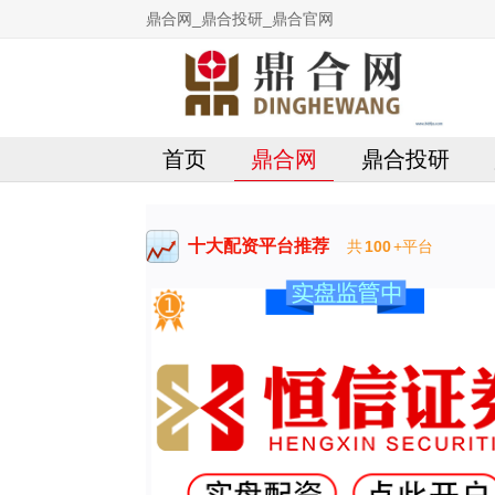
鼎合网_鼎合投研_鼎合官网
首页
鼎合网
鼎合投研
十大配资平台推荐
共
100
+平台