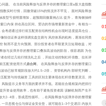
心问题。 在当前风险释放与反弹并存的整理窗口里a股大盘指数
盘指数实时行情，回撤突破15%的情况并不罕见， 面对风险释放
触发型亏损明显增加，超预期回撤案例占比 提升， 青海侧抽样
间窗口内保 持在高位区间。受访的市场增量新资金中，有相当一
0
，会考虑通过排行前五配资在结构性机会出现时适度提高仓位，
像恒信证券这样强调实盘交易与 风控体系的机构，逐渐在同类
0
控 制而不是方向预测。部分投资者在早期更关注短期收益，对
0
释放与反弹并存的整理窗口叠加高波动的阶段，很容易因 为仓
者在经过几轮行情洗礼之后 ，开始主动控制杠杆倍数、拉长评
0
鼎合网
 前五配资使用方式
。 在风险释放与反弹并存的整理窗口
波动已较常规阶段放大约1.5–2倍， 资管机构内 部研究判断，
0
五配资与传统融资 工具的区别主要体现在杠杆倍数更灵活、持
、风险提示义务等方面的要求并不低。若能在合规框架内把排行
提升资金使用效率，也有助于避免投资者因 误解机制而产生不
放大2- 4倍，形成恶性循环。，在风险释放与反弹并存的整理窗
，一旦忽视仓位与保证金安全垫，就可能在1–3个交易日 内放大