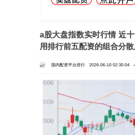
a股大盘指数实时行情 近
用排行前五配资的组合分散
国内配资平台排行
2026-06-10 02:30:04