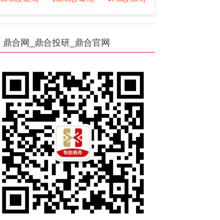
鼎合网_鼎合投研_鼎合官网