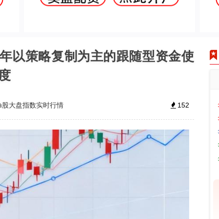
十年以策略复制为主的跟随型资金使
度
a股大盘指数实时行情
152