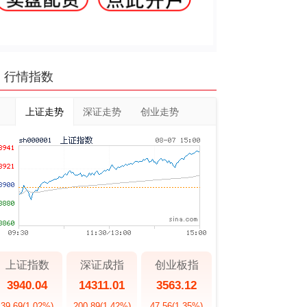
行情指数
上证走势
深证走势
创业走势
上证指数
深证成指
创业板指
3940.04
14311.01
3563.12
39.69
(1.02%)
200.89
(1.42%)
47.56
(1.35%)