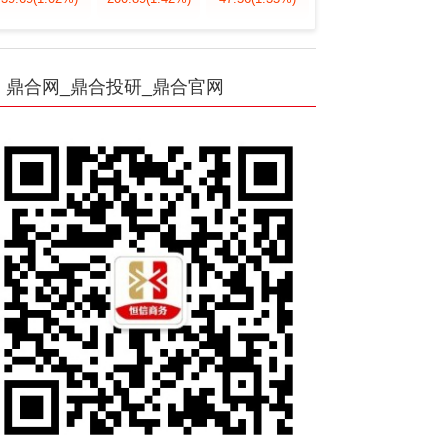
鼎合网_鼎合投研_鼎合官网