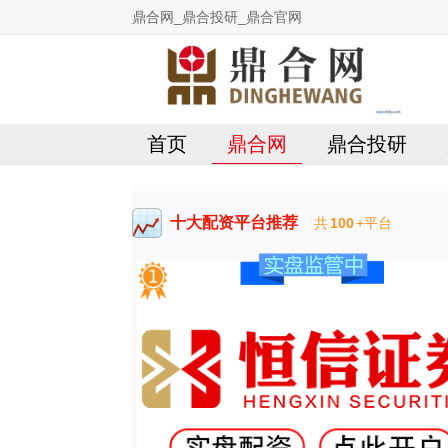
鼎合网_鼎合投研_鼎合官网
首页
鼎合网
鼎合投研
十大配资平台推荐
共
100
+平台