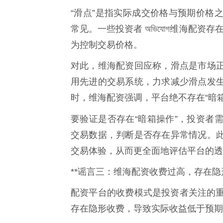
“滑点”是指实际成交价格与预期价格
常见。一些投资者 অভিযোগ维海配资
为控制交易价格。
对此，维海配资回应称，滑点是市场
用先进的交易系统，力求减少滑点发
时，维海配资强调，平台绝不存在“暗
要验证是否存在“暗箱操作”，投资者
交易数据，判断是否存在异常情况。
交易体验，从而更全面地评估平台的透
**谣言三：维海配资收费过高，存在隐
配资平台的收费模式是投资者关注的重点
存在隐形收费，导致实际收益低于预期