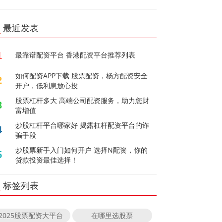
最近发表
1
最靠谱配资平台 香港配资平台推荐列表
如何配资APP下载 股票配资，杨方配资安全
2
开户，低利息放心投
股票杠杆多大 高端公司配资服务，助力您财
3
富增值
炒股杠杆平台哪家好 揭露杠杆配资平台的诈
4
骗手段
炒股票新手入门如何开户 选择N配资，你的
5
贷款投资最佳选择！
标签列表
2025股票配资大平台
在哪里选股票