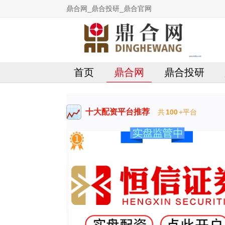
鼎合网_鼎合投研_鼎合官网
首页
鼎合网
鼎合投研
十大配资平台推荐
共
100
+平台