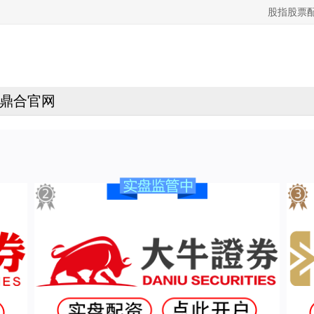
股指股票
鼎合官网