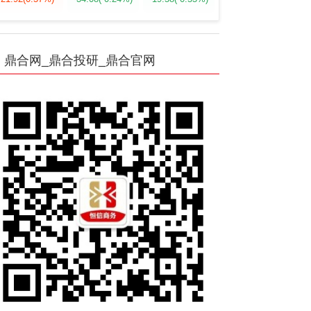
鼎合网_鼎合投研_鼎合官网