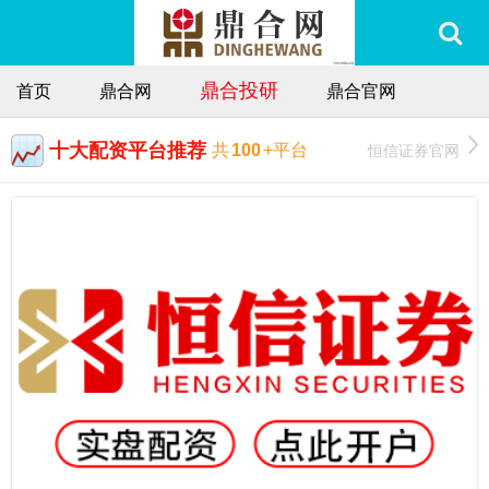
鼎合投研
首页
鼎合网
鼎合官网
十大配资平台推荐
恒信证券官网
共
100
+平台