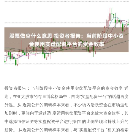
投资者报告：当前阶段中小资金使用实盘配资平台的资金效率 近
期，在亚太股市的存量博弈格局中，围绕“实盘配资平台”的话题再度
升温。从 近期公开的调研样本来看，不少场内活跃资金在市场波动
加剧时，更倾向于通过适 度运用实盘配资平台来放大资金效率，其
中选择恒信证券等实盘配资平台进行操作 的比例呈现出持续上升的
趋势。 从近期公开的调研样本来看，与“实盘配资平台 ”相关的检索