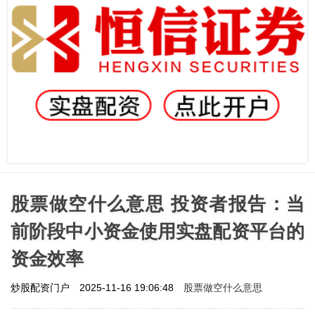
股票做空什么意思 投资者报告：当
前阶段中小资金使用实盘配资平台的
资金效率
股票做空什么意思
炒股配资门户
2025-11-16 19:06:48