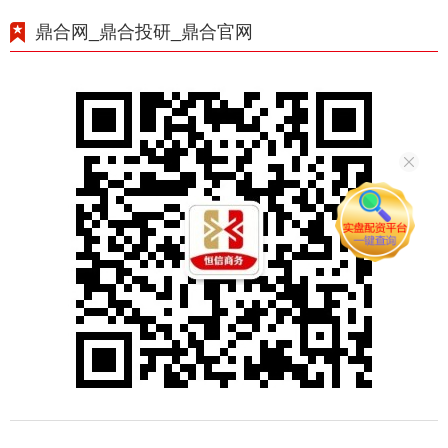
鼎合网_鼎合投研_鼎合官网